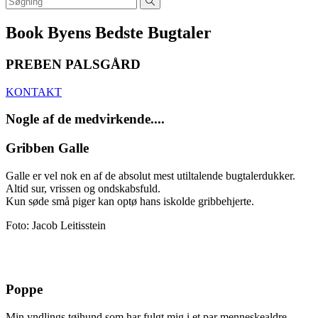
Book Byens Bedste Bugtaler
PREBEN PALSGÅRD
KONTAKT
Nogle af de medvirkende....
Gribben Galle
Galle er vel nok en af de absolut mest utiltalende bugtalerdukker.
Altid sur, vrissen og ondskabsfuld.
Kun søde små piger kan optø hans iskolde gribbehjerte.
Foto: Jacob Leitisstein
Poppe
Min yndlings tøjhund som har fulgt mig i et par menneskealdre.