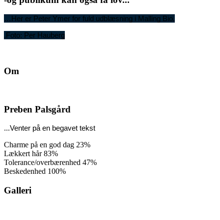
…Her er Peter Ymer for fuld udblæsning i Malling Bio.
.Foto: Per Hauberg
Om
Preben Palsgård
...Venter på en begavet tekst
Charme på en god dag
23%
Lækkert hår
83%
Tolerance/overbærenhed
47%
Beskedenhed
100%
Galleri