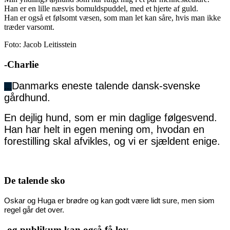
Han er en lille næsvis bomuldspuddel, med et hjerte af guld.
Han er også et følsomt væsen, som man let kan såre, hvis man ikke
træder varsomt.
Foto: Jacob Leitisstein
-Charlie
Danmarks eneste talende dansk-svenske
…
gårdhund.
En dejlig hund, som er min daglige følgesvend.
Han har helt in egen mening om, hvodan en
forestilling skal afvikles, og vi er sjældent enige.
De talende sko
Oskar og Huga er brødre og kan godt være lidt sure, men siom
regel går det over.
-og publikum kan også få lov...